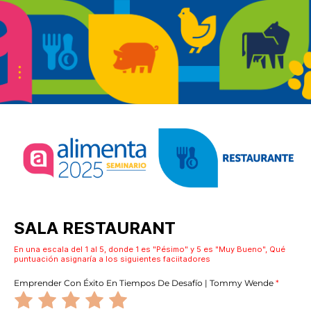
SALA RESTAURANT
En una escala del 1 al 5, donde 1 es "Pésimo" y 5 es "Muy Bueno", Qué
puntuación asignaría a los siguientes faciitadores
Emprender Con Éxito En Tiempos De Desafío | Tommy Wende
*
V
V
V
V
V
a
a
a
a
a