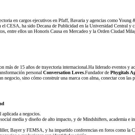
rayectoria en cargos ejecutivos en Pfaff, Bavaria y agencias como Yo
 el CESA, ha sido Decana de Publicidad en la Universidad Central y con
tos, entre ellos un Honoris Causa en Mercadeo y la Orden Ciudad Mila
on más de 15 años de trayectoria internacional.Ha liderado eventos y 
ransformación personal
Conversation Loves
.Fundador de
Phygitals A
n negocio, sino cómo construir una marca con alma, conectar con las pe
dad
al aplicada a negocios.
ocial media y diseño de alto impacto, y de Mindshifters, academia e in
er, Bayer y FEMSA, y ha impartido conferencias en foros como la C