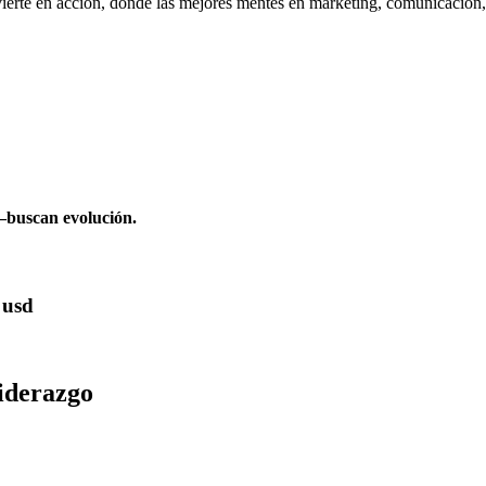
vierte en acción, donde las mejores mentes en marketing, comunicación,
s
—buscan evolución.
 usd
liderazgo