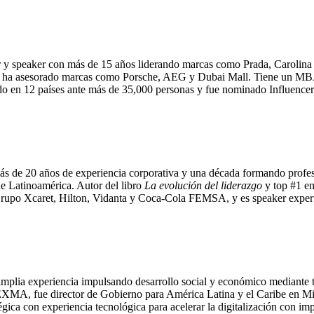
tor y speaker con más de 15 años liderando marcas como Prada, Carolina
ha asesorado marcas como Porsche, AEG y Dubai Mall. Tiene un MBA
o en 12 países ante más de 35,000 personas y fue nominado Influence
n más de 20 años de experiencia corporativa y una década formando pr
e Latinoamérica. Autor del libro
La evolución del liderazgo
y top #1 e
Grupo Xcaret, Hilton, Vidanta y Coca-Cola FEMSA, y es speaker exper
 amplia experiencia impulsando desarrollo social y económico mediante
n EXMA, fue director de Gobierno para América Latina y el Caribe en Mi
ca con experiencia tecnológica para acelerar la digitalización con imp